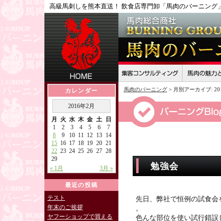
高級馬刺しを熊本直送！ 飲食店専門卸「馬肉のバーニング
馬肉のバーニング
>
月別アーカイブ:
2
カレンダー
2016年2月
月
火
水
木
金
土
日
1
2
3
4
5
6
7
8
9
10
11
12
13
14
15
16
17
18
19
20
21
22
23
24
25
26
27
28
29
勉強会
« 1月
3月 »
最近の投稿
テスト
先日、弊社で恒例の試食会
年末のご挨拶
。
ヤフーショップで買える
色んな部位を使い試行錯誤