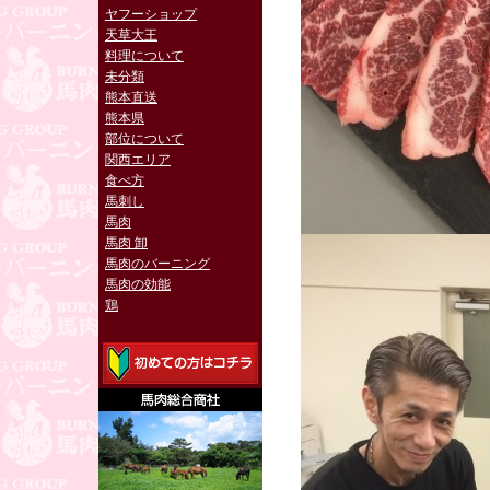
ヤフーショップ
天草大王
料理について
未分類
熊本直送
熊本県
部位について
関西エリア
食べ方
馬刺し
馬肉
馬肉 卸
馬肉のバーニング
馬肉の効能
鶏