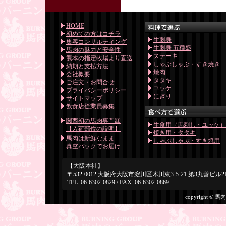
HOME
初めての方はコチラ
生刺身
集客コンサルティング
生刺身 五種盛
馬肉の魅力と安全性
ステーキ
熊本の指定牧場より直送
しゃぶしゃぶ・すき焼き
納期と支払方法
焼肉
会社概要
タタキ
ご注文・お問合せ
ユッケ
プライバシーポリシー
にぎり
サイトマップ
飲食店従業員募集
関西初の馬肉専門卸
生食用（馬刺し・ユッケ
【入荷部位の説明】
焼き用・タタキ
馬肉は新鮮なまま
しゃぶしゃぶ・すき焼用
真空パックでお届け
【大阪本社】
〒532-0012 大阪府大阪市淀川区木川東3-5-21 第3丸善ビル2
TEL･06-6302-0829 / FAX･06-6302-0869
copyright © 馬