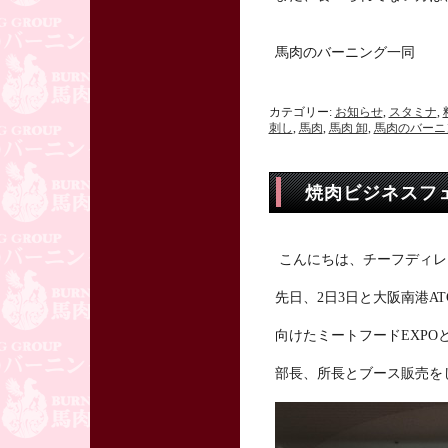
馬肉のバーニング一同
カテゴリー:
お知らせ
,
スタミナ
,
刺し
,
馬肉
,
馬肉 卸
,
馬肉のバーニ
焼肉ビジネスフェ
こんにちは、チーフディレ
先日、2日3日と大阪南港A
向けたミートフードEXP
部長、所長とブース販売を