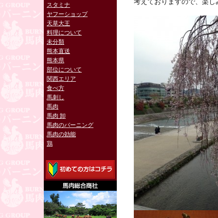
考えておりますので、楽し
スタミナ
ヤフーショップ
天草大王
料理について
未分類
熊本直送
熊本県
部位について
関西エリア
食べ方
馬刺し
馬肉
馬肉 卸
馬肉のバーニング
馬肉の効能
鶏