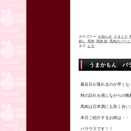
カテゴリー:
お知らせ
,
スタミナ
,
刺し
,
馬肉
,
馬肉 卸
,
馬肉のバーニ
タグ:
ヒモ
うまかもん 
最近日が暮れるのが早くな
秋の訪れを感じながらの晩
馬肉は日本酒にも良く合い
本日ご紹介するお肉は・・
バラウスです！！