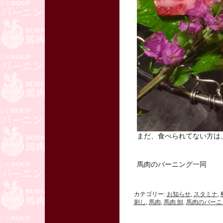
まだ、食べられてない方は
馬肉のバーニング一同
カテゴリー:
お知らせ
,
スタミナ
,
刺し
,
馬肉
,
馬肉 卸
,
馬肉のバーニ