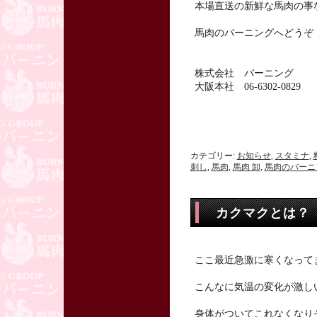
本場直送の新鮮な馬肉の事
馬肉のバーニングへどうぞ
株式会社 バーニング
大阪本社 06-6302-0829
カテゴリー:
お知らせ
,
スタミナ
,
刺し
,
馬肉
,
馬肉 卸
,
馬肉のバーニ
カクマクとは？
ここ最近急激に寒くなって
こんなに気温の変化が激し
身体がついてこれなくなり