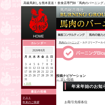
高級馬刺しを熊本直送！ 飲食店専門卸「馬肉のバーニング
馬肉のバーニング
>
カテゴリーアーカイ
カレンダー
2026年8月
月
火
水
木
金
土
日
1
2
3
4
5
6
7
8
9
10
11
12
13
14
15
16
17
18
19
20
21
22
23
24
25
26
27
28
29
30
投稿ナビゲーション
31
←
古い投稿
« 10月
年末年始のお知
最近の投稿
テスト
お取引先様各位
年末のご挨拶