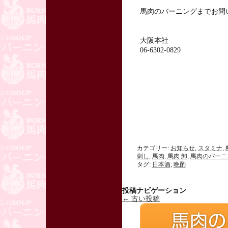
馬肉のバーニングまでお問
大阪本社
06-6302-0829
カテゴリー:
お知らせ
,
スタミナ
,
刺し
,
馬肉
,
馬肉 卸
,
馬肉のバーニ
タグ:
日本酒
,
晩酌
投稿ナビゲーション
←
古い投稿