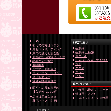
HOME
初めての方はコチラ
生刺身
集客コンサルティング
生刺身 五種盛
馬肉の魅力と安全性
ステーキ
熊本の指定牧場より直送
しゃぶしゃぶ・すき焼き
納期と支払方法
焼肉
会社概要
タタキ
ご注文・お問合せ
ユッケ
プライバシーポリシー
にぎり
サイトマップ
飲食店従業員募集
関西初の馬肉専門卸
生食用（馬刺し・ユッケ
【入荷部位の説明】
焼き用・タタキ
馬肉は新鮮なまま
しゃぶしゃぶ・すき焼用
真空パックでお届け
【大阪本社】