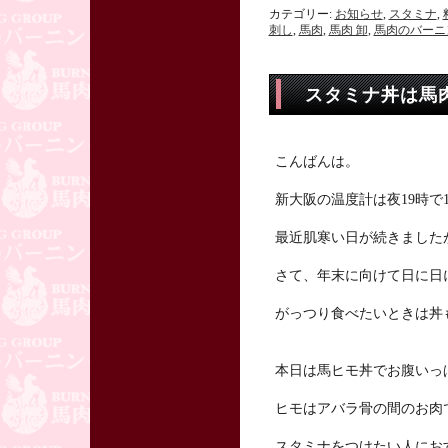
カテゴリー:
お知らせ
,
スタミナ
,
刺し
,
馬肉
,
馬肉 卸
,
馬肉のバーニ
スタミナ丼は馬
こんばんは。
新大阪の温度計は夜19時で
最近肌寒い日が続きました
さて、年末に向けて日に日
がっつり食べたいときは丼
本日は馬ヒモ丼でお腹いっ
ヒモはアバラ骨の間のお肉
スタミナをつけたい人にお