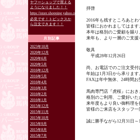
ヤフーショップで買える
ようになりました！！
拝啓
https://store.shopping.yahoo.co.jp/burning829/
必見です！トピックスか
2016年も残すところあ
ら注文できます！！
皆様におかれましてはます
本年は格別のご愛顧を賜り
来年も、より一層のご支援
月別記事
2023年10月
敬具
2020年12月
平成28年12月26日
2020年6月
2020年5月
尚、お電話でのご注文受付は
2016年12月
年始は1月3日から承ります
2016年5月
FAXは年中無休、24時間
2016年4月
2016年3月
馬肉専門店『虎桜』におき
2016年2月
格別のご利用、ご愛好いた
2016年1月
来年度もより良い御料理を
2015年12月
皆様のご来店をスタッフ一
2015年11月
2015年10月
誠に勝手ながら12月31日
2015年9月
2015年8月
2015年7月