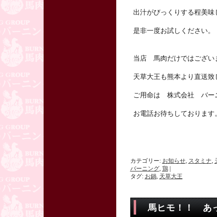
出汁がびっくりする程美味
是非一度お試しください。
当店 馬肉だけではござい
天草大王も熊本より直送致
ご用命は 株式会社 バーニング
お電話お待ちしております
カテゴリー:
お知らせ
,
スタミナ
,
バーニング
,
鶏
|
タグ:
お鍋
,
天草大王
馬ヒモ！！ あ