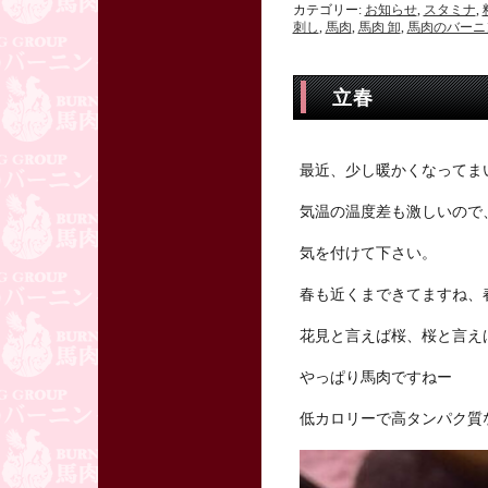
カテゴリー:
お知らせ
,
スタミナ
,
刺し
,
馬肉
,
馬肉 卸
,
馬肉のバーニ
立春
最近、少し暖かくなってま
気温の温度差も激しいので
気を付けて下さい。
春も近くまできてますね、
花見と言えば桜、桜と言え
やっぱり馬肉ですねー
低カロリーで高タンパク質