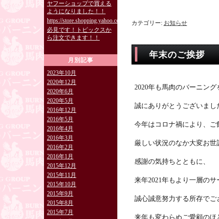
ヤフーショップで買える
ようになりました！！
https://store.shopping.yahoo.co.jp/burning829/
カテゴリー:
お知らせ
必見です！トピックスか
ら注文できます！！
年末のご挨拶
月別記事
2023年10月
2020年12月
2020年も馬肉のバーニン
2020年6月
2020年5月
誠にありがとうございまし
2016年12月
2016年5月
今年はコロナ禍により、ご
2016年4月
2016年3月
厳しい状況のなか大変お世
2016年2月
2016年1月
感謝の気持ちとともに、
2015年12月
2015年11月
来年2021年もより一層の
2015年10月
2015年9月
誠心誠意努力する所存でご
2015年8月
2015年7月
来年も変わらぬご愛顧のほ