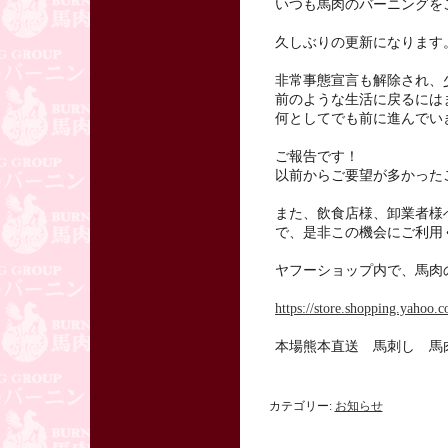
いつも馬肉のバーニングを
久しぶりの更新になります
非常事態宣言も解除され、
前のような生活に戻るには
何としてでも前に進んでい
ご報告です！
以前からご要望が多かった
また、飲食店様、卸業者様
で、是非この機会にご利用
ヤフーショップ内で、馬肉
https://store.shopping.yahoo.c
本場熊本直送 馬刺し 馬
カテゴリー:
お知らせ