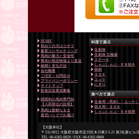
HOME
初めての方はコチラ
生刺身
集客コンサルティング
生刺身 五種盛
馬肉の魅力と安全性
ステーキ
熊本の指定牧場より直送
しゃぶしゃぶ・すき焼き
納期と支払方法
焼肉
会社概要
タタキ
ご注文・お問合せ
ユッケ
プライバシーポリシー
にぎり
サイトマップ
飲食店従業員募集
関西初の馬肉専門卸
生食用（馬刺し・ユッケ
【入荷部位の説明】
焼き用・タタキ
馬肉は新鮮なまま
しゃぶしゃぶ・すき焼用
真空パックでお届け
【大阪本社】
〒532-0012 大阪府大阪市淀川区木川東3-5-21 第3丸善ビル2
TEL･06-6302-0829 / FAX･06-6302-0869