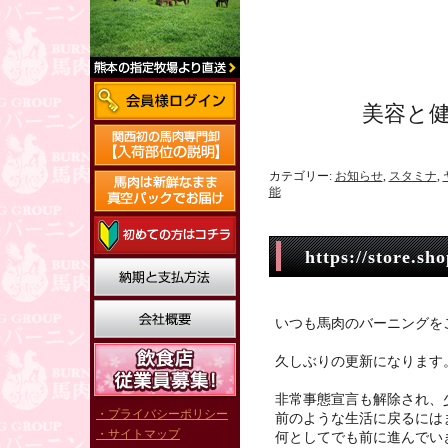
美容と
カテゴリー:
お知らせ
,
スタミナ
,
能
https://store.sh
いつも馬肉のバーニングを
久しぶりの更新になります
非常事態宣言も解除され、
・プライバシーポリシー
前のような生活に戻るには
・サイトマップ
何としてでも前に進んでい