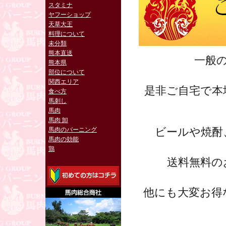
スタミナ
ヤフーショップ
天草大王
料理について
未分類
熊本直送
一般
熊本県
部位について
関西エリア
是非ご自宅で本
食べ方
馬刺し
馬肉
馬肉 卸
ビールや焼酎
馬肉のバーニング
馬肉の効能
鶏
送料無料の
他にも大変お得