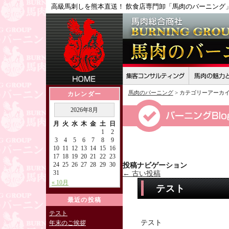
高級馬刺しを熊本直送！ 飲食店専門卸「馬肉のバーニング
馬肉のバーニング
>
カテゴリーアーカイ
カレンダー
2026年8月
月
火
水
木
金
土
日
1
2
3
4
5
6
7
8
9
10
11
12
13
14
15
16
17
18
19
20
21
22
23
24
25
26
27
28
29
30
投稿ナビゲーション
31
←
古い投稿
« 10月
テスト
最近の投稿
テスト
テスト
年末のご挨拶