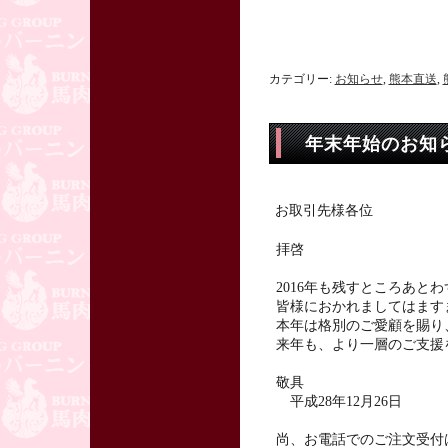
カテゴリー:
お知らせ
,
熊本直送
,
年末年始のお知
お取引先様各位
拝啓
2016年も残すところあ
皆様におかれましてはます
本年は格別のご愛顧を賜り
来年も、より一層のご支援
敬具
平成28年12月26日
尚、お電話でのご注文受付は