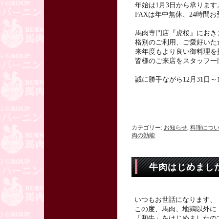
年始は1月3日から承ります
FAXは年中無休、24時間
馬肉専門店『虎桜』におき
格別のご利用、ご愛好いた
来年度もより良い御料理を
皆様のご来店をスタッフ一
誠に勝手ながら12月31日
カテゴリー:
お知らせ
,
料理につ
肉の効能
牛肉はじめまし
いつもお世話になります、
この度、馬肉、地鶏以外に
「和牛」をはじめましたの