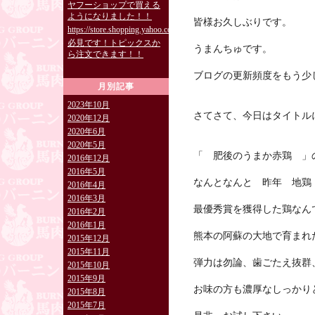
ヤフーショップで買える
ようになりました！！
皆様お久しぶりです。
https://store.shopping.yahoo.co.jp/burning829/
必見です！トピックスか
うまんちゅです。
ら注文できます！！
ブログの更新頻度をもう少
月別記事
2023年10月
さてさて、今日はタイトル
2020年12月
2020年6月
2020年5月
「 肥後のうまか赤鶏 」
2016年12月
2016年5月
なんとなんと 昨年 地鶏
2016年4月
2016年3月
最優秀賞を獲得した鶏なん
2016年2月
2016年1月
熊本の阿蘇の大地で育まれ
2015年12月
2015年11月
弾力は勿論、歯ごたえ抜群
2015年10月
2015年9月
お味の方も濃厚なしっかり
2015年8月
2015年7月