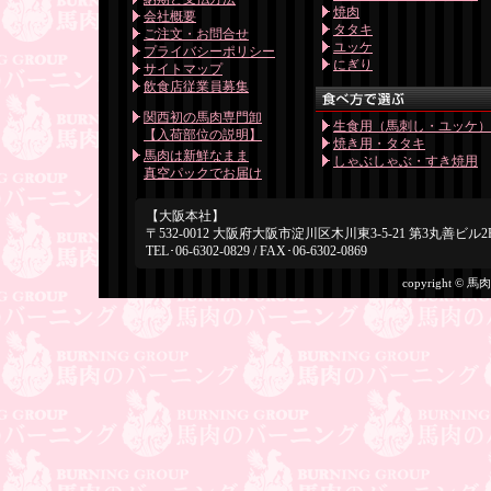
焼肉
会社概要
タタキ
ご注文・お問合せ
ユッケ
プライバシーポリシー
にぎり
サイトマップ
飲食店従業員募集
関西初の馬肉専門卸
生食用（馬刺し・ユッケ
【入荷部位の説明】
焼き用・タタキ
馬肉は新鮮なまま
しゃぶしゃぶ・すき焼用
真空パックでお届け
【大阪本社】
〒532-0012 大阪府大阪市淀川区木川東3-5-21 第3丸善ビル2
TEL･06-6302-0829 / FAX･06-6302-0869
copyright © 馬