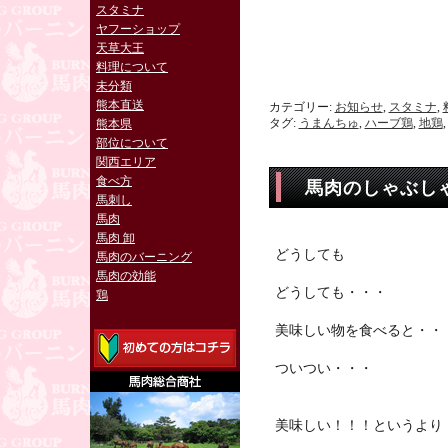
スタミナ
ヤフーショップ
天草大王
料理について
未分類
熊本直送
カテゴリー:
お知らせ
,
スタミナ
,
タグ:
うまんちゅ
,
ハーブ鶏
,
地鶏
熊本県
部位について
関西エリア
食べ方
馬肉のしゃぶし
馬刺し
馬肉
馬肉 卸
どうしても
馬肉のバーニング
馬肉の効能
どうしても・・・
鶏
美味しい物を食べると・・
ついつい・・・
美味しい！！！というより