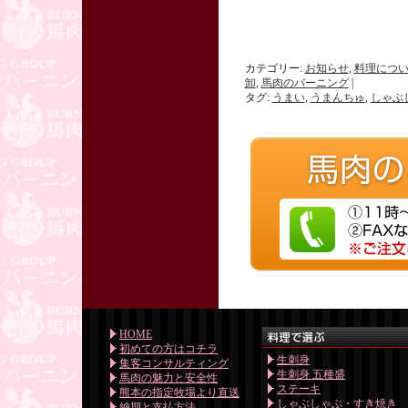
カテゴリー:
お知らせ
,
料理につ
卸
,
馬肉のバーニング
|
タグ:
うまい
,
うまんちゅ
,
しゃぶ
HOME
初めての方はコチラ
生刺身
集客コンサルティング
生刺身 五種盛
馬肉の魅力と安全性
ステーキ
熊本の指定牧場より直送
しゃぶしゃぶ・すき焼き
納期と支払方法