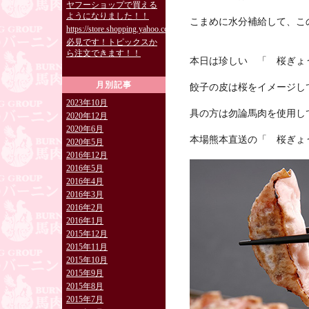
ヤフーショップで買える
ようになりました！！
こまめに水分補給して、こ
https://store.shopping.yahoo.co.jp/burning829/
必見です！トピックスか
ら注文できます！！
本日は珍しい 「 桜ぎょ
月別記事
餃子の皮は桜をイメージし
2023年10月
具の方は勿論馬肉を使用し
2020年12月
2020年6月
本場熊本直送の「 桜ぎょ
2020年5月
2016年12月
2016年5月
2016年4月
2016年3月
2016年2月
2016年1月
2015年12月
2015年11月
2015年10月
2015年9月
2015年8月
2015年7月