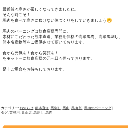
最近益々寒さが厳しくなってきましたね。
burning829/
そんな時こそ！
馬肉を食べて寒さに負けない体づくりをしていきましょう
馬肉のバーニングは飲食店様専門に、
素材にこだわった熊本直送、業務用価格の高級馬肉、高級馬刺し、
熊本名産物等をご提供させて頂いております。
食から元気を！食から笑顔を！
をモットーに飲食店様の元へ日々伺っております。
是非ご用命をお待ちしております。
カテゴリー:
お知らせ
,
熊本直送
,
馬刺し
,
馬肉
,
馬肉 卸
,
馬肉のバーニング
|
タグ:
業務用
,
飲食店
,
馬刺し
,
馬肉