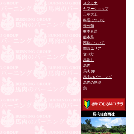
スタミナ
ヤフーショップ
天草大王
料理について
未分類
熊本直送
熊本県
部位について
関西エリア
食べ方
馬刺し
馬肉
馬肉 卸
馬肉のバーニング
馬肉の効能
鶏