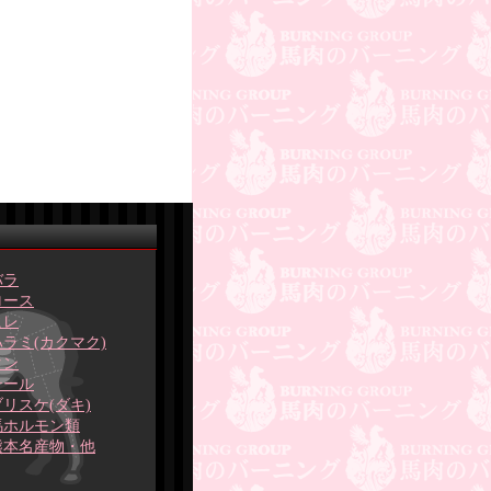
バラ
ロース
ヒレ
ハラミ(カクマク)
タン
テール
ブリスケ(ダキ)
馬ホルモン類
熊本名産物・他