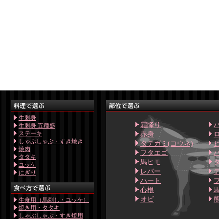
生刺身
霜降り
生刺身 五種盛
ステーキ
赤身
しゃぶしゃぶ・すき焼き
タテガミ(コウネ)
焼肉
フタエゴ
タタキ
馬ヒモ
ユッケ
レバー
にぎり
ハート
心根
オビ
生食用（馬刺し・ユッケ）
焼き用・タタキ
しゃぶしゃぶ・すき焼用