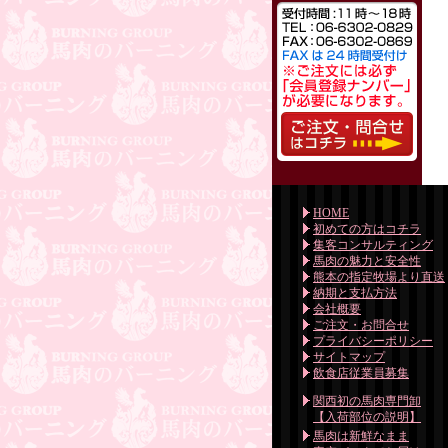
HOME
初めての方はコチラ
集客コンサルティング
馬肉の魅力と安全性
熊本の指定牧場より直送
納期と支払方法
会社概要
ご注文・お問合せ
プライバシーポリシー
サイトマップ
飲食店従業員募集
関西初の馬肉専門卸
【入荷部位の説明】
馬肉は新鮮なまま