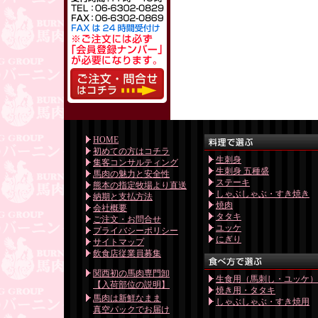
HOME
初めての方はコチラ
生刺身
集客コンサルティング
生刺身 五種盛
馬肉の魅力と安全性
ステーキ
熊本の指定牧場より直送
しゃぶしゃぶ・すき焼き
納期と支払方法
焼肉
会社概要
タタキ
ご注文・お問合せ
ユッケ
プライバシーポリシー
にぎり
サイトマップ
飲食店従業員募集
関西初の馬肉専門卸
生食用（馬刺し・ユッケ
【入荷部位の説明】
焼き用・タタキ
馬肉は新鮮なまま
しゃぶしゃぶ・すき焼用
真空パックでお届け