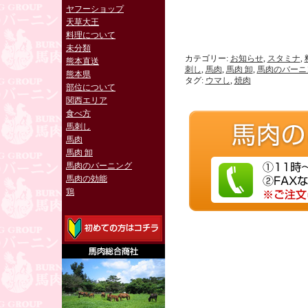
ヤフーショップ
天草大王
料理について
未分類
カテゴリー:
お知らせ
,
スタミナ
,
熊本直送
刺し
,
馬肉
,
馬肉 卸
,
馬肉のバーニ
熊本県
タグ:
ウマし
,
焼肉
部位について
関西エリア
食べ方
馬刺し
馬肉
馬肉 卸
馬肉のバーニング
馬肉の効能
鶏