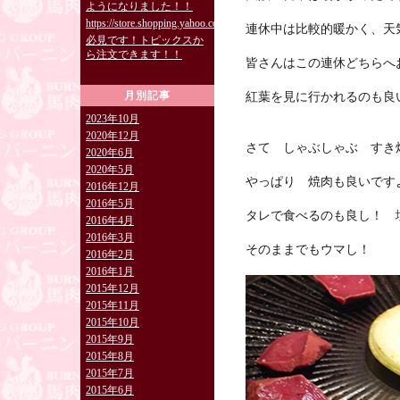
ようになりました！！
https://store.shopping.yahoo.co.jp/burning829/
連休中は比較的暖かく、天
必見です！トピックスか
ら注文できます！！
皆さんはこの連休どちらへ
月別記事
紅葉を見に行かれるのも良
2023年10月
2020年12月
さて しゃぶしゃぶ すき
2020年6月
2020年5月
やっぱり 焼肉も良いです
2016年12月
2016年5月
タレで食べるのも良し！ 
2016年4月
2016年3月
そのままでもウマし！
2016年2月
2016年1月
2015年12月
2015年11月
2015年10月
2015年9月
2015年8月
2015年7月
2015年6月