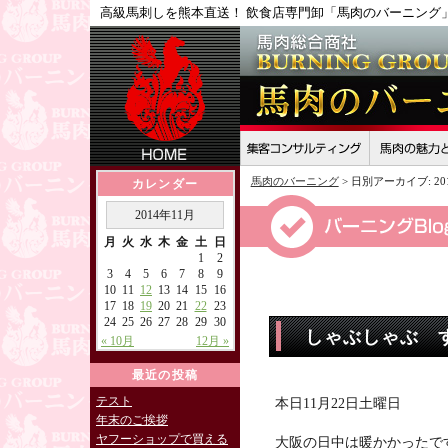
高級馬刺しを熊本直送！ 飲食店専門卸「馬肉のバーニング
馬肉のバーニング
>
日別アーカイブ:
2
カレンダー
2014年11月
月
火
水
木
金
土
日
1
2
3
4
5
6
7
8
9
10
11
12
13
14
15
16
17
18
19
20
21
22
23
24
25
26
27
28
29
30
しゃぶしゃぶ 
« 10月
12月 »
最近の投稿
テスト
本日11月22日土曜日
年末のご挨拶
ヤフーショップで買える
大阪の日中は暖かかったで