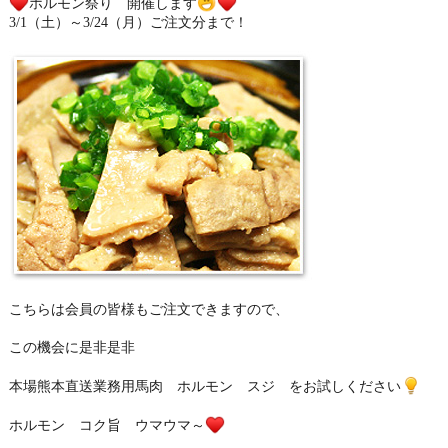
ホルモン祭り 開催します
3/1（土）～3/24（月）ご注文分まで！
burning829/
こちらは会員の皆様もご注文できますので、
この機会に是非是非
本場熊本直送業務用馬肉 ホルモン スジ をお試しください
ホルモン コク旨 ウマウマ～