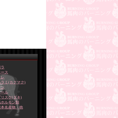
バラ
ロース
ヒレ
ハラミ(カクマク)
タン
テール
ブリスケ(ダキ)
馬ホルモン類
熊本名産物・他