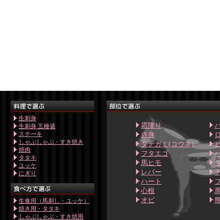
生刺身
霜降り
生刺身 五種盛
ステーキ
赤身
しゃぶしゃぶ・すき焼き
タテガミ(コウネ)
焼肉
フタエゴ
タタキ
馬ヒモ
ユッケ
レバー
にぎり
ハート
心根
オビ
生食用（馬刺し・ユッケ）
焼き用・タタキ
しゃぶしゃぶ・すき焼用