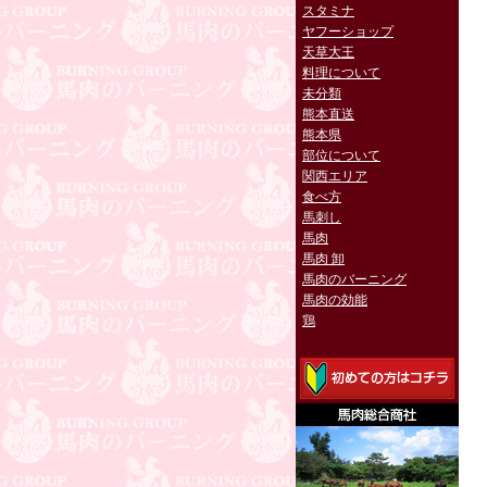
スタミナ
ヤフーショップ
天草大王
料理について
未分類
熊本直送
熊本県
部位について
関西エリア
食べ方
馬刺し
馬肉
馬肉 卸
馬肉のバーニング
馬肉の効能
鶏