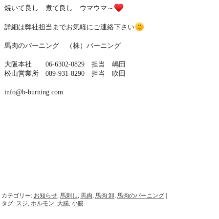
焼いて良し 煮て良し ウマウマ～
詳細は弊社担当までお気軽にご連絡下さい
馬肉のバーニング （株）バーニング
大阪本社 06-6302-0829 担当 嶋田
松山営業所 089-931-8290 担当 吹田
info@b-burning.com
カテゴリー:
お知らせ
,
馬刺し
,
馬肉
,
馬肉 卸
,
馬肉のバーニング
|
タグ:
スジ
,
ホルモン
,
大腸
,
小腸