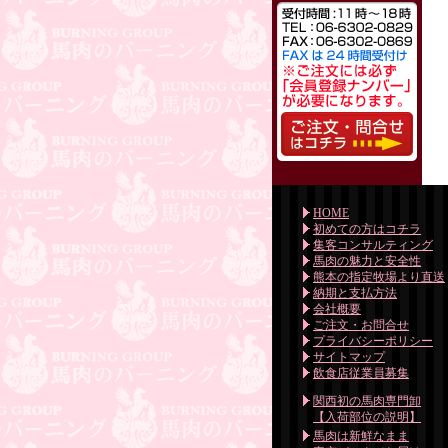
HOME
初めての方はコチラ
集客コンサルティング
馬肉の魅力と安全性
熊本の指定牧場より直送
納期と支払方法
会社概要
ご注文・お問合せ
プライバシーポリシー
サイトマップ
飲食店従業員募集
関西初の馬肉専門卸
【入荷部位の説明】
馬肉は新鮮なまま