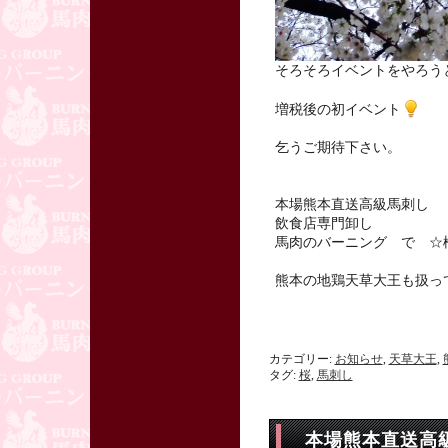
そろそろイベントをやろう
増税後の初イベント
乞うご期待下さい。
本場熊本直送高級馬刺し
飲食店専門卸し
馬肉のバーニング で ☆
熊本の地鶏天草大王も扱っ
カテゴリー:
お知らせ
,
天草大王
,
タグ:
桜
,
馬刺し
本場熊本直送高