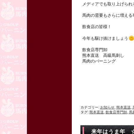
メディアでも取り上げられ
馬肉の需要もさらに増える
飲食店の皆様！
今年も駆け抜けましょう
飲食店専門卸
熊本直送 高級馬刺し
馬肉のバーニング
カテゴリー:
お知らせ
,
熊本直送
,
タグ:
熊本直送
,
飲食店専門卸
,
馬
来年はうま年 