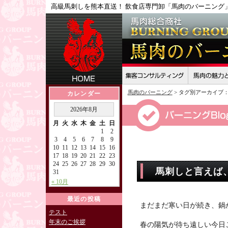
高級馬刺しを熊本直送！ 飲食店専門卸「馬肉のバーニング
馬肉のバーニング
> タグ別アーカイブ
カレンダー
2026年8月
月
火
水
木
金
土
日
1
2
3
4
5
6
7
8
9
10
11
12
13
14
15
16
17
18
19
20
21
22
23
24
25
26
27
28
29
30
馬刺しと言えば
31
« 10月
最近の投稿
まだまだ寒い日が続き、鍋
テスト
年末のご挨拶
春の陽気が待ち遠しい今日