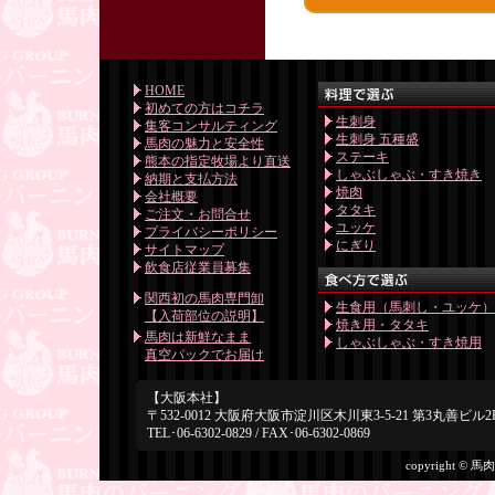
HOME
初めての方はコチラ
生刺身
集客コンサルティング
生刺身 五種盛
馬肉の魅力と安全性
ステーキ
熊本の指定牧場より直送
しゃぶしゃぶ・すき焼き
納期と支払方法
焼肉
会社概要
タタキ
ご注文・お問合せ
ユッケ
プライバシーポリシー
にぎり
サイトマップ
飲食店従業員募集
関西初の馬肉専門卸
生食用（馬刺し・ユッケ
【入荷部位の説明】
焼き用・タタキ
馬肉は新鮮なまま
しゃぶしゃぶ・すき焼用
真空パックでお届け
【大阪本社】
〒532-0012 大阪府大阪市淀川区木川東3-5-21 第3丸善ビル2
TEL･06-6302-0829 / FAX･06-6302-0869
copyright © 馬