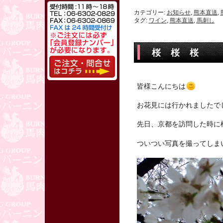
カテゴリー:
お知らせ
,
熊本直送
,
タグ:
ワイン
,
熊本直送
,
馬刺し
桜 桜 桜
皆様こんにちは
お花見には行かれましたで
先日、京都を訪問した時に
ついつい写真を撮ってしま