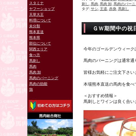
スタミナ
刺し
,
馬肉
,
馬肉 卸
,
馬肉のバーニ
ヤフーショップ
タグ:
サシ
,
王道
,
赤身
,
馬刺し
天草大王
料理について
未分類
ＧＷ期間中の祝
熊本直送
熊本県
部位について
今年のゴールデンウィーク
関西エリア
食べ方
馬肉のバーニングは通常通
馬刺し
馬肉
馬肉 卸
皆様お気軽にご注文下さい
馬肉のバーニング
馬肉の効能
本場熊本直送の馬肉を食べ
鶏
＜おすすめ情報＞
馬刺しとワインは良く合い