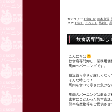
カテゴリー:
お知らせ
,
熊本直送
,
タグ:
お試し
,
イベント
,
馬刺し
,
飲食店専門卸し
こんにちは
飲食店専門卸し、業務用価
馬肉のバーニングです。
最近益々寒さが厳しくなっ
そんな時こそ！
馬肉を食べて寒さに負けな
馬肉のバーニングは飲食店
素材にこだわった熊本直送
熊本名産物等をご提供させ