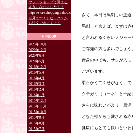
ヤフーショップで買える
ようになりました！！
https://store.shopping.yahoo.co.jp/burning829/
さて、本日は馬刺しの王道
必見です！トピックスか
ら注文できます！！
馬刺しと言えば、まずは赤
月別記事
と言われるくらいメジャー
2023年10月
ご存知の方も多いでしょう
2020年12月
2020年6月
赤身の中でも、サシが入っ
2020年5月
2016年12月
ございます。
2016年5月
2016年4月
柔らかくてくせがなく、で
2016年3月
2016年2月
タテガミ（コーネ）と一緒
2016年1月
2015年12月
さらに味わいがより一層深
2015年11月
2015年10月
どなた様からも愛される赤
2015年9月
2015年8月
健康にもとても良いといわ
2015年7月