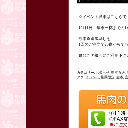
☆イベント詳細はこちらで
12月1日～年末一杯までの1
熊本直送馬刺しを
1回のご注文で20食からで
是非この機会にご利用下さ
カテゴリー:
お知らせ
,
熊本直送
,
タグ:
イベント
,
期間限定
,
熊本
,