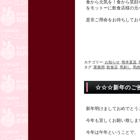
食から元気を！食から笑顔
をモットーに飲食店様の元
是非ご用命をお待ちしてお
カテゴリー:
お知らせ
,
熊本直送
,
タグ:
業務用
,
飲食店
,
馬刺し
,
馬
☆☆☆新年のご
新年明けましておめでとう
今年も宜しくお願い致しま
今年は午年ということで、